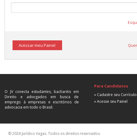
Esqu
Acessar meu Painel
Quer
Para Candidatos
O JV conecta estudantes, bacharéis em
» Cadastre seu Currículo
Direito e advogados em busca de
» Acesse seu Painel
emprego à empresas e escritórios de
advocacia em todo o Brasil.
© 2026 Jurídico Vagas. Todos os direitos reservados.