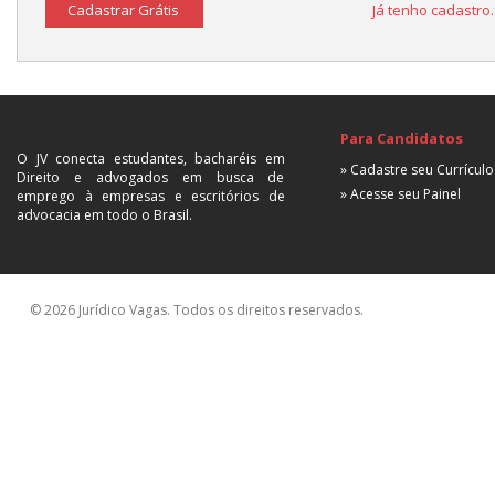
Cadastrar Grátis
Já tenho cadastro
Para Candidatos
O JV conecta estudantes, bacharéis em
» Cadastre seu Currículo
Direito e advogados em busca de
» Acesse seu Painel
emprego à empresas e escritórios de
advocacia em todo o Brasil.
© 2026 Jurídico Vagas. Todos os direitos reservados.