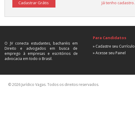
Cadastrar Grátis
Já tenho cadastro
Para Candidatos
O JV conecta estudantes, bacharéis em
» Cadastre seu Currículo
Direito e advogados em busca de
» Acesse seu Painel
emprego à empresas e escritórios de
advocacia em todo o Brasil.
© 2026 Jurídico Vagas. Todos os direitos reservados.