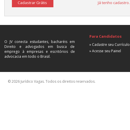
Cadastrar Grátis
Já tenho cadastro
Para Candidatos
O JV conecta estudantes, bacharéis em
» Cadastre seu Currículo
Direito e advogados em busca de
» Acesse seu Painel
emprego à empresas e escritórios de
advocacia em todo o Brasil.
© 2026 Jurídico Vagas. Todos os direitos reservados.