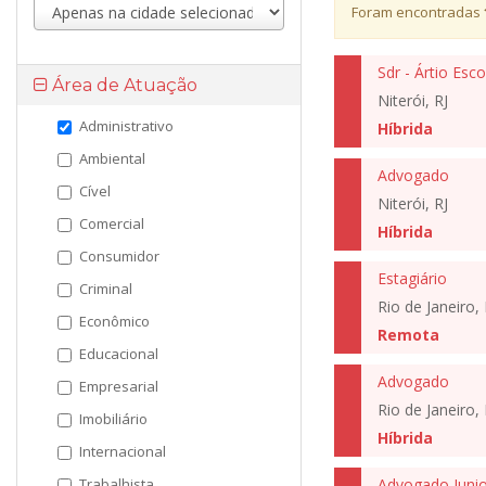
Foram encontradas
Sdr - Ártio Esc
Área de Atuação
Niterói, RJ
Administrativo
Híbrida
Ambiental
Advogado
Cível
Niterói, RJ
Comercial
Híbrida
Consumidor
Estagiário
Criminal
Rio de Janeiro, 
Econômico
Remota
Educacional
Advogado
Empresarial
Rio de Janeiro, 
Imobiliário
Híbrida
Internacional
Trabalhista
Advogado Junio