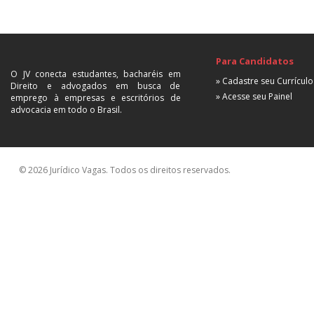
Para Candidatos
O JV conecta estudantes, bacharéis em
» Cadastre seu Currículo
Direito e advogados em busca de
» Acesse seu Painel
emprego à empresas e escritórios de
advocacia em todo o Brasil.
© 2026 Jurídico Vagas. Todos os direitos reservados.