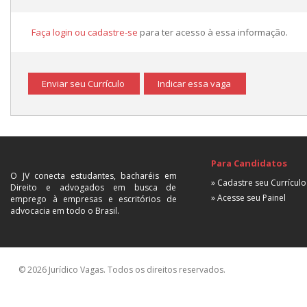
Faça login ou cadastre-se
para ter acesso à essa informação.
Enviar seu Currículo
Indicar essa vaga
Para Candidatos
O JV conecta estudantes, bacharéis em
» Cadastre seu Currículo
Direito e advogados em busca de
» Acesse seu Painel
emprego à empresas e escritórios de
advocacia em todo o Brasil.
© 2026 Jurídico Vagas. Todos os direitos reservados.