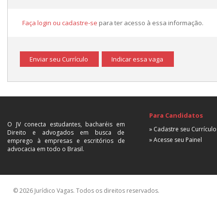
Faça login ou cadastre-se
para ter acesso à essa informação.
Enviar seu Currículo
Indicar essa vaga
Para Candidatos
O JV conecta estudantes, bacharéis em
» Cadastre seu Currículo
Direito e advogados em busca de
» Acesse seu Painel
emprego à empresas e escritórios de
advocacia em todo o Brasil.
© 2026 Jurídico Vagas. Todos os direitos reservados.