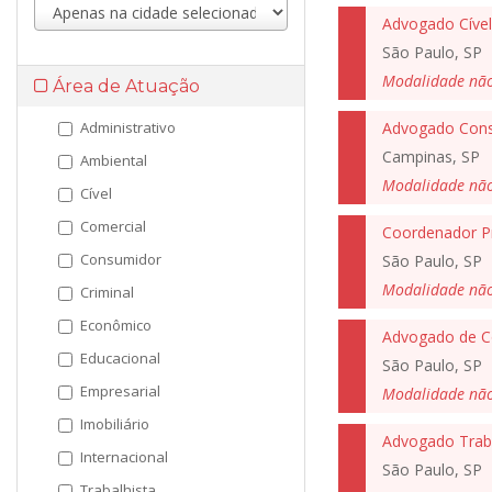
Advogado Cível
São Paulo, SP
Modalidade nã
Área de Atuação
Administrativo
Campinas, SP
Ambiental
Modalidade nã
Cível
Comercial
Coordenador Pr
Consumidor
São Paulo, SP
Modalidade nã
Criminal
Econômico
Advogado de Co
Educacional
São Paulo, SP
Empresarial
Modalidade nã
Imobiliário
Advogado Traba
Internacional
São Paulo, SP
Trabalhista