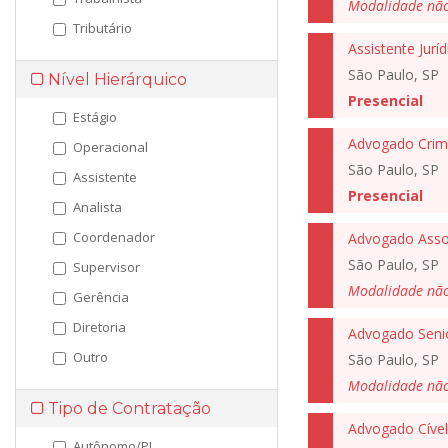
Modalidade nã
Tributário
Assistente Juríd
São Paulo, SP
Nível Hierárquico
Presencial
Estágio
Advogado Crimi
Operacional
São Paulo, SP
Assistente
Presencial
Analista
Coordenador
Advogado Assoc
São Paulo, SP
Supervisor
Modalidade nã
Gerência
Diretoria
Advogado Seni
Outro
São Paulo, SP
Modalidade nã
Tipo de Contratação
Advogado Cível
Autônomo/PJ