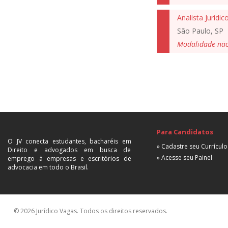
Analista Jurídic
São Paulo, SP
Modalidade nã
Para Candidatos
O JV conecta estudantes, bacharéis em
» Cadastre seu Currículo
Direito e advogados em busca de
» Acesse seu Painel
emprego à empresas e escritórios de
advocacia em todo o Brasil.
© 2026 Jurídico Vagas. Todos os direitos reservados.