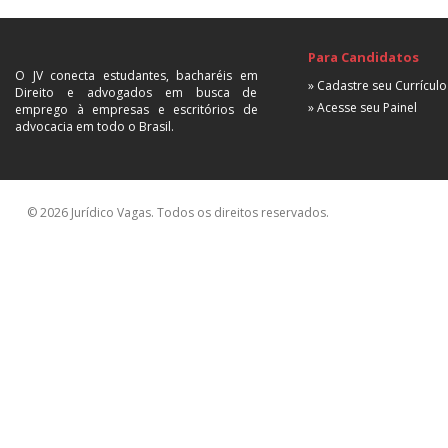
Para Candidatos
O JV conecta estudantes, bacharéis em
» Cadastre seu Currículo
Direito e advogados em busca de
» Acesse seu Painel
emprego à empresas e escritórios de
advocacia em todo o Brasil.
© 2026 Jurídico Vagas. Todos os direitos reservados.