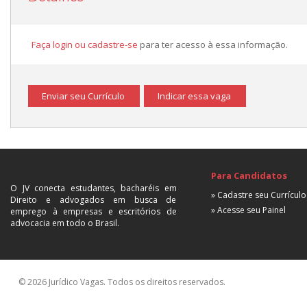
Faça login ou cadastre-se
para ter acesso à essa informação.
Enviar seu Currículo
Indicar essa vaga
Para Candidatos
O JV conecta estudantes, bacharéis em
» Cadastre seu Currículo
Direito e advogados em busca de
» Acesse seu Painel
emprego à empresas e escritórios de
advocacia em todo o Brasil.
© 2026 Jurídico Vagas. Todos os direitos reservados.