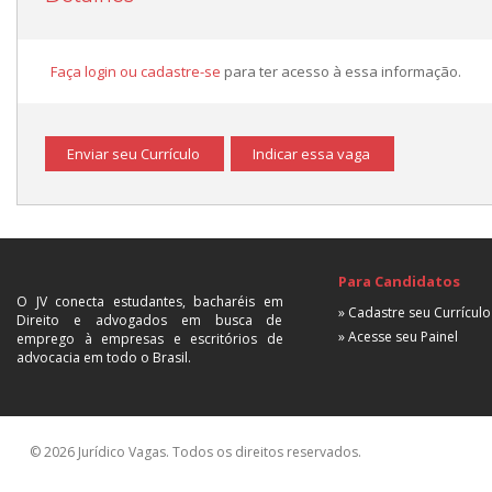
Faça login ou cadastre-se
para ter acesso à essa informação.
Enviar seu Currículo
Indicar essa vaga
Para Candidatos
O JV conecta estudantes, bacharéis em
» Cadastre seu Currículo
Direito e advogados em busca de
» Acesse seu Painel
emprego à empresas e escritórios de
advocacia em todo o Brasil.
© 2026 Jurídico Vagas. Todos os direitos reservados.