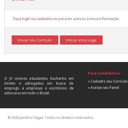
Faça login ou cadastre-se
para ter acesso à essa informação.
Enviar seu Currículo
Indicar essa vaga
Para Candidatos
O JV conecta estudantes, bacharéis em
» Cadastre seu Currículo
Direito e advogados em busca de
» Acesse seu Painel
emprego à empresas e escritórios de
advocacia em todo o Brasil.
© 2026 Jurídico Vagas. Todos os direitos reservados.