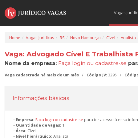
Vagas Jurídi
Home
Vagas Jurídicas
RS
Novo Hamburgo
Cível
Analista
Vaga: Advogado Cível E Trabalhista
Nome da empresa:
Faça login ou cadastre-se
par
Vaga cadastrada há mais de um mês
/
Código JV:
3295
/
Códig
Informações básicas
Empresa:
Faça login ou cadastre-se
para ter acesso à essa info
Quantidade de vagas:
1
Área:
Cível
Nível hierárquico:
Analista