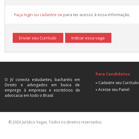
Faça login ou cadastre-se
para ter acesso à essa informação.
Enviar seu Currículo
Indicar essa vaga
Para Candidatos
O JV conecta estudantes, bacharéis em
» Cadastre seu Currículo
Direito e advogados em busca de
» Acesse seu Painel
emprego à empresas e escritórios de
advocacia em todo o Brasil.
© 2026 Jurídico Vagas. Todos os direitos reservados.