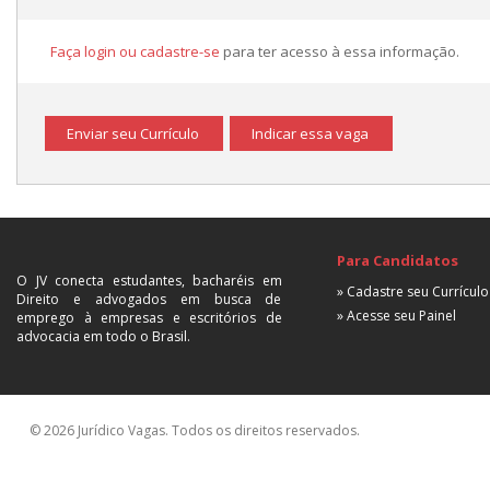
Faça login ou cadastre-se
para ter acesso à essa informação.
Enviar seu Currículo
Indicar essa vaga
Para Candidatos
O JV conecta estudantes, bacharéis em
» Cadastre seu Currículo
Direito e advogados em busca de
» Acesse seu Painel
emprego à empresas e escritórios de
advocacia em todo o Brasil.
© 2026 Jurídico Vagas. Todos os direitos reservados.