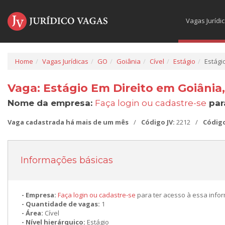
Vagas Jurídi
Home
Vagas Jurídicas
GO
Goiânia
Cível
Estágio
Estági
Vaga: Estágio Em Direito em Goiânia
Nome da empresa:
Faça login ou cadastre-se
par
Vaga cadastrada há mais de um mês
/
Código JV:
2212
/
Códig
Informações básicas
Empresa:
Faça login ou cadastre-se
para ter acesso à essa info
Quantidade de vagas:
1
Área:
Cível
Nível hierárquico:
Estágio