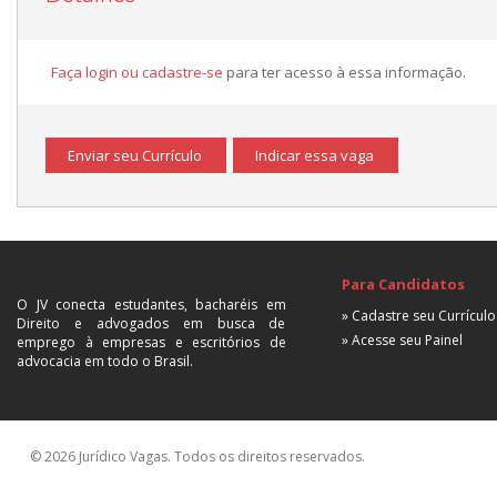
Faça login ou cadastre-se
para ter acesso à essa informação.
Enviar seu Currículo
Indicar essa vaga
Para Candidatos
O JV conecta estudantes, bacharéis em
» Cadastre seu Currículo
Direito e advogados em busca de
» Acesse seu Painel
emprego à empresas e escritórios de
advocacia em todo o Brasil.
© 2026 Jurídico Vagas. Todos os direitos reservados.