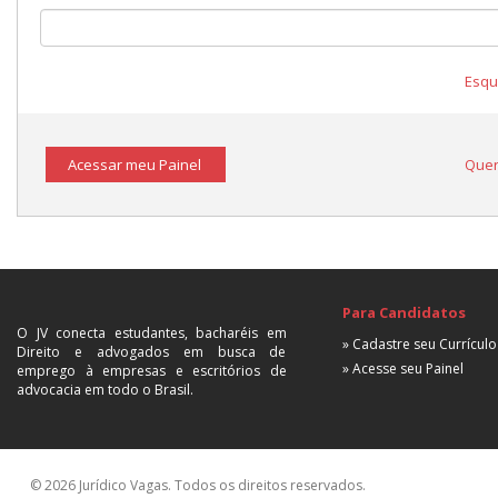
Esqu
Acessar meu Painel
Quer
Para Candidatos
O JV conecta estudantes, bacharéis em
» Cadastre seu Currículo
Direito e advogados em busca de
» Acesse seu Painel
emprego à empresas e escritórios de
advocacia em todo o Brasil.
© 2026 Jurídico Vagas. Todos os direitos reservados.