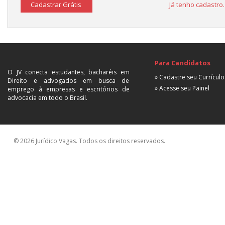
Cadastrar Grátis
Já tenho cadastro
Para Candidatos
O JV conecta estudantes, bacharéis em
» Cadastre seu Currículo
Direito e advogados em busca de
» Acesse seu Painel
emprego à empresas e escritórios de
advocacia em todo o Brasil.
© 2026 Jurídico Vagas. Todos os direitos reservados.