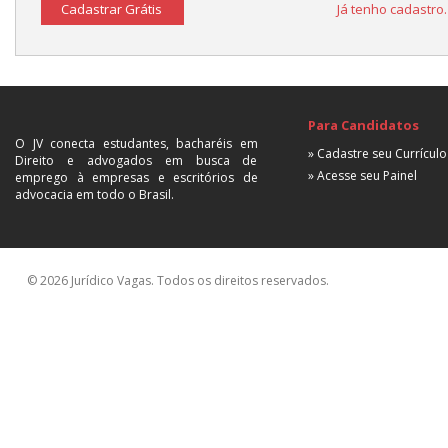
Cadastrar Grátis
Já tenho cadastro
Para Candidatos
O JV conecta estudantes, bacharéis em
» Cadastre seu Currículo
Direito e advogados em busca de
» Acesse seu Painel
emprego à empresas e escritórios de
advocacia em todo o Brasil.
© 2026 Jurídico Vagas. Todos os direitos reservados.