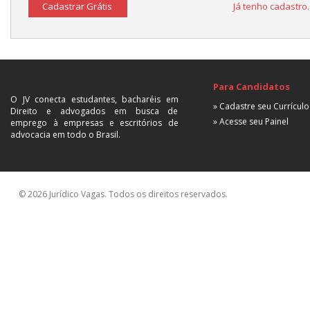
Cadastrar Grátis
Já tenho cadastro
Para Candidatos
O JV conecta estudantes, bacharéis em
» Cadastre seu Currículo
Direito e advogados em busca de
» Acesse seu Painel
emprego à empresas e escritórios de
advocacia em todo o Brasil.
© 2026 Jurídico Vagas. Todos os direitos reservados.